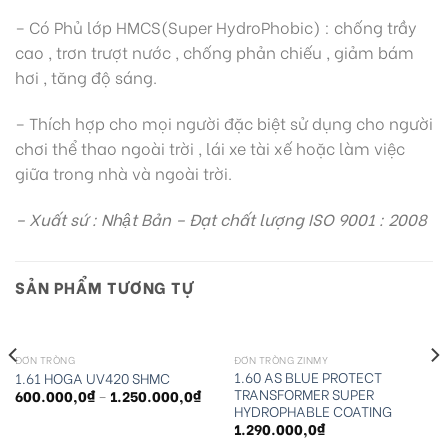
– Có Phủ lớp HMCS(Super HydroPhobic) : chống trầy
cao , trơn trượt nước , chống phản chiếu , giảm bám
hơi , tăng độ sáng.
– Thích hợp cho mọi người đặc biệt sử dụng cho người
chơi thể thao ngoài trời , lái xe tài xế hoặc làm việc
giữa trong nhà và ngoài trời.
– Xuất sứ : Nhật Bản – Đạt chất lượng ISO 9001 : 2008
SẢN PHẨM TƯƠNG TỰ
ĐƠN TRÒNG
ĐƠN TRÒNG ZINMY
1.60 AS BLUE PROTECT
1.61 HOGA UV420 SHMC
TRANSFORMER SUPER
600.000,0
₫
–
1.250.000,0
₫
HYDROPHABLE COATING
1.290.000,0
₫